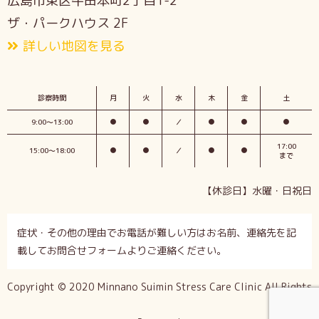
広島市東区牛田本町2丁目1-2
ザ・パークハウス 2F
詳しい地図を見る
診察時間
月
火
水
木
金
土
9:00〜13:00
●
●
／
●
●
●
17:00
15:00〜18:00
●
●
／
●
●
まで
【休診日】水曜・日祝日
症状・その他の理由でお電話が難しい方はお名前、連絡先を記
載してお問合せフォームよりご連絡ください。
Copyright © 2020 Minnano Suimin Stress Care Clinic All Rights